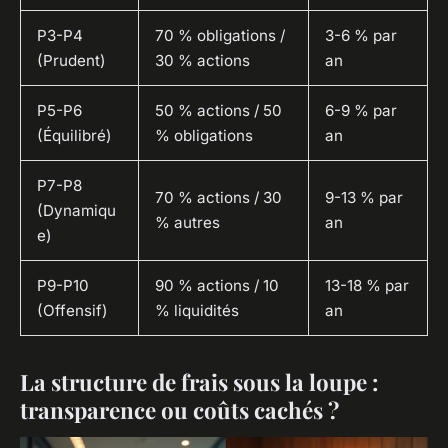
P3-P4
70 % obligations /
3-6 % par
(Prudent)
30 % actions
an
P5-P6
50 % actions / 50
6-9 % par
(Équilibré)
% obligations
an
P7-P8
70 % actions / 30
9-13 % par
(Dynamiqu
% autres
an
e)
P9-P10
90 % actions / 10
13-18 % par
(Offensif)
% liquidités
an
La structure de frais sous la loupe :
transparence ou coûts cachés ?