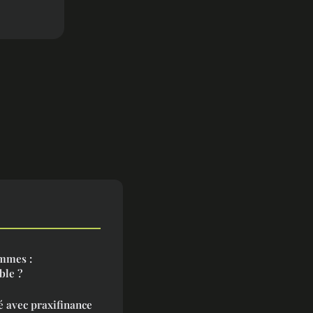
ammes :
ble ?
é avec praxifinance