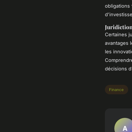
obligations 
d'investiss
Juridictio
Certaines j
avantages l
les innovat
Comprendre 
décisions d
Finance
A