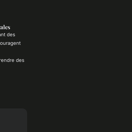
gales
rant des
couragent
prendre des