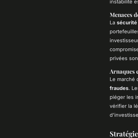
instabilité 
Menaces de
La
sécurit
portefeuill
investisseu
compromises
privées son
Arnaques e
Le marché 
fraudes
. L
piéger les i
vérifier la 
d'investiss
Stratégi