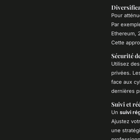
Diversific
Pour atténu
Par exemple
Ethereum, 2
Cette appro
Sécurité d
Utilisez de
privées. Le
face aux cy
dernières p
Suivi et ré
Un
suivi ré
Ajustez vot
une straté
profession