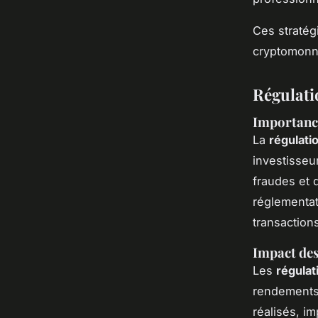
Ces stratég
cryptomonna
Régulati
Importance
La
régulati
investisseu
fraudes et 
réglementat
transactions
Impact des
Les
régulat
rendements 
réalisés, im