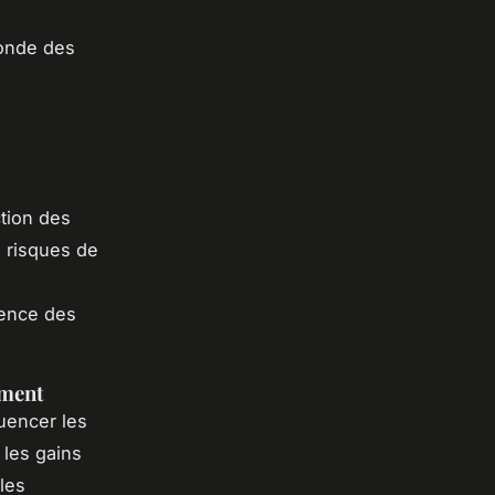
monde des
ction des
s risques de
rence des
ement
uencer les
 les gains
 les