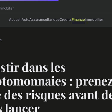
mmobilier
Accueil
Actu
Assurance
Banque
Credits
Finance
Immobilier
e
stir dans les
ptomonnaies : prene
 des risques avant d
 lancer