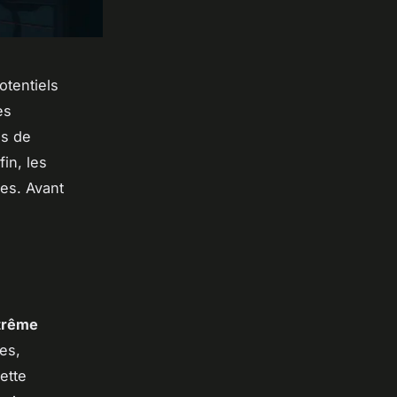
otentiels
es
es de
fin, les
es. Avant
trême
les,
ette