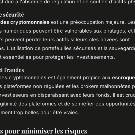
est due à l'absence de régulation et de soutien d'actifs p
 sécurité
é des cryptomonnaies
est une préoccupation majeure. Le
es numériques peuvent être vulnérables aux piratages, et 
rs peuvent perdre leurs actifs si leurs clés privées sont
. L'utilisation de portefeuilles sécurisés et la sauvegard
t essentielles pour protéger les investissements.
t fraudes
des cryptomonnaies est également propice aux
escroquer
es plateformes non régulées et les brokers malhonnêtes 
nvestisseurs en disparaissant avec leurs fonds. Il est cruc
légitimité des plateformes et de se méfier des opportunité
ement trop belles pour être vraies.
es pour minimiser les risques