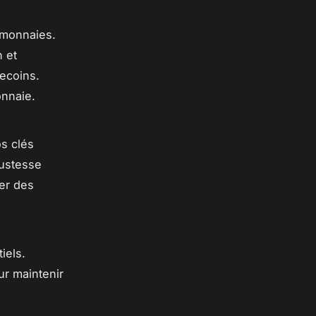
omonnaies.
 et
ecoins.
onnaie.
s clés
bustesse
ier des
iels.
ur maintenir