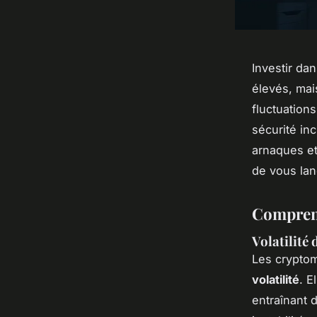
Investir da
élevés, mai
fluctuation
sécurité inc
arnaques et
de vous lan
Comprend
Volatilité
Les cryptom
volatilité
. E
entraînant 