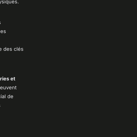
hysiques.
s
les
e des clés
ies et
peuvent
ial de
s