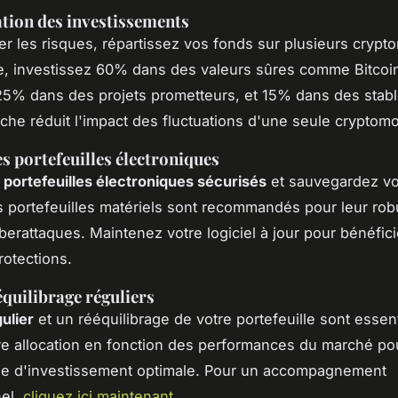
ation des investissements
er les risques, répartissez vos fonds sur plusieurs crypt
, investissez 60% dans des valeurs sûres comme Bitcoin
5% dans des projets prometteurs, et 15% dans des stabl
che réduit l'impact des fluctuations d'une seule cryptom
es portefeuilles électroniques
s
portefeuilles électroniques sécurisés
et sauvegardez vo
s portefeuilles matériels sont recommandés pour leur ro
berattaques. Maintenez votre logiciel à jour pour bénéfic
rotections.
équilibrage réguliers
gulier
et un rééquilibrage de votre portefeuille sont essent
re allocation en fonction des performances du marché po
gie d'investissement optimale. Pour un accompagnement
nel,
cliquez ici maintenant
.