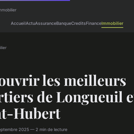
mmobilier
Accueil
Actu
Assurance
Banque
Credits
Finance
Immobilier
lier
uvrir les meilleurs
tiers de Longueuil e
nt-Hubert
eptembre 2025 — 2 min de lecture