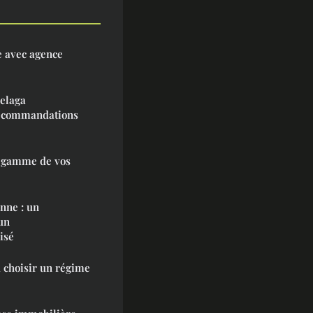
e avec agence
elaga
recommandations
e gamme de vos
nne : un
 un
isé
 choisir un régime