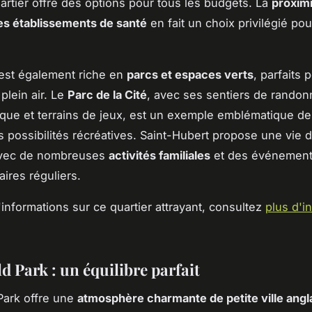
uartier offre des options pour tous les budgets. La
proxim
es établissements de santé
en fait un choix privilégié pou
 est également riche en
parcs et espaces verts
, parfaits 
 plein air. Le
Parc de la Cité
, avec ses sentiers de randon
que et terrains de jeux, est un exemple emblématique de
possibilités récréatives. Saint-Hubert propose une vie d
avec de nombreuses
activités familiales
et des événemen
res réguliers.
'informations sur ce quartier attrayant, consultez
plus d'i
d Park : un équilibre parfait
Park offre une
atmosphère charmante de petite ville angl