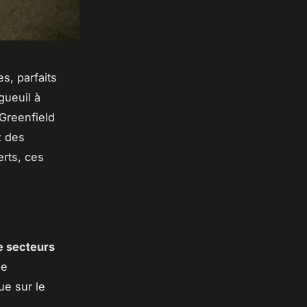
s, parfaits
gueuil à
 Greenfield
z des
rts, ces
re secteurs
de
ue sur le