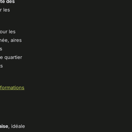
ité des
r les
pour les
née, aires
s
e quartier
ts
nformations
aise
, idéale