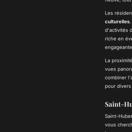
Les résiden
culturelles
.
d'activités
riche en év
engageante
La proximit
vues panora
combiner l'
pour divers 
Saint-Hub
Saint-Huber
vous cherch