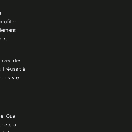
s
rofiter
alement
 et
, avec des
l réussit à
bon vivre
és
. Que
riété à