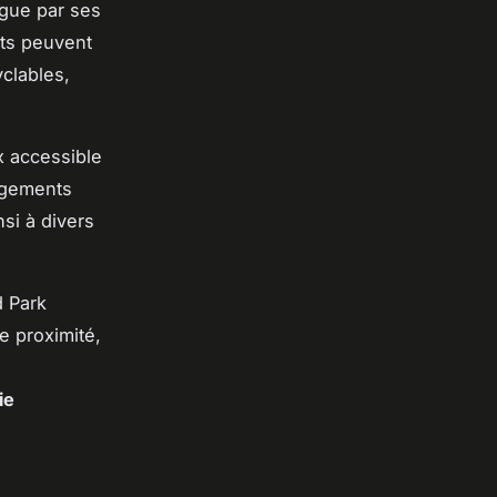
ngue par ses
nts peuvent
yclables,
x accessible
ogements
si à divers
d Park
e proximité,
ie