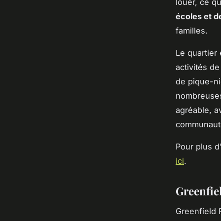
louer, ce q
écoles et d
familles.
Le quartier
activités de
de pique-ni
nombreuses 
agréable, 
communautai
Pour plus d
ici
.
Greenfiel
Greenfield 