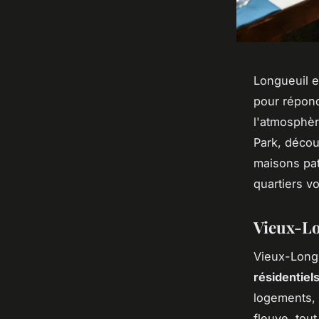
Longueuil e
pour répond
l'atmosphèr
Park, décou
maisons pat
quartiers v
Vieux-Lo
Vieux-Longu
résidentiel
logements, 
fleuve, tou