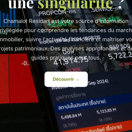
une
singularité
?
Chamalot Residart est votre source d'information
rivilégiée pour comprendre les tendances du marc
mmobilier, suivre l'actualité financière et maîtriser v
rojets patrimoniaux. Des analyses approfondies et d
guides pratiques pour tous.
Découvrir →