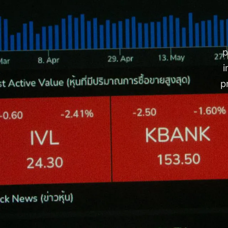
p
i
p