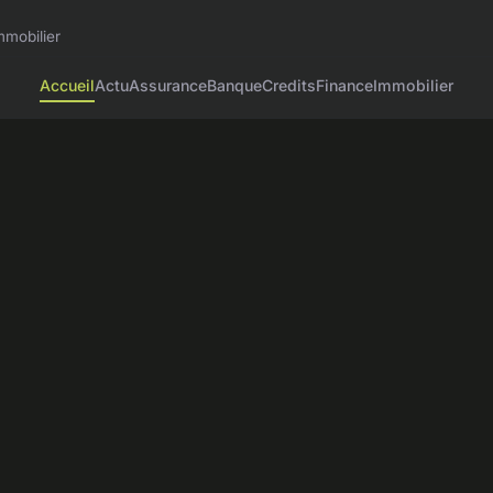
mmobilier
Accueil
Actu
Assurance
Banque
Credits
Finance
Immobilier