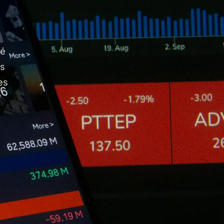
hé
os
es