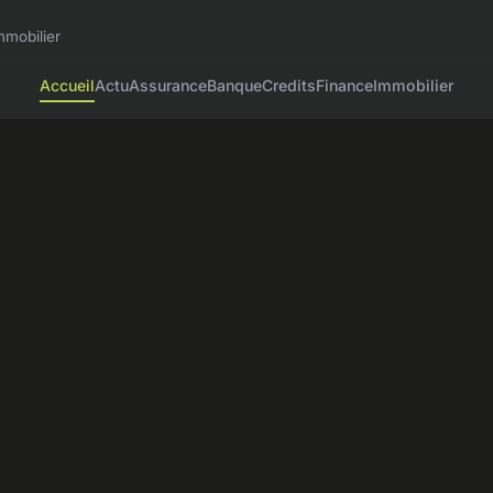
mmobilier
Accueil
Actu
Assurance
Banque
Credits
Finance
Immobilier