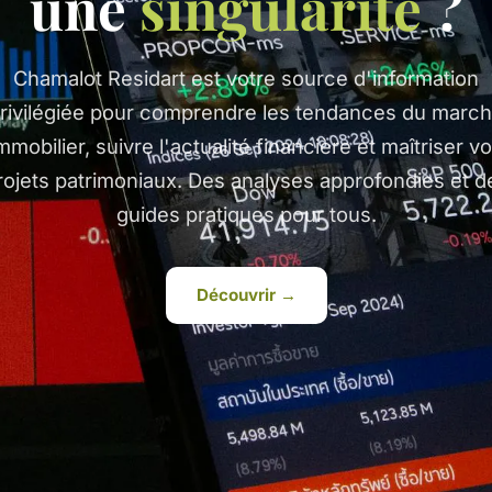
une
singularité
?
Chamalot Residart est votre source d'information
rivilégiée pour comprendre les tendances du marc
mmobilier, suivre l'actualité financière et maîtriser v
rojets patrimoniaux. Des analyses approfondies et d
guides pratiques pour tous.
Découvrir →