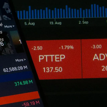
hé
os
es