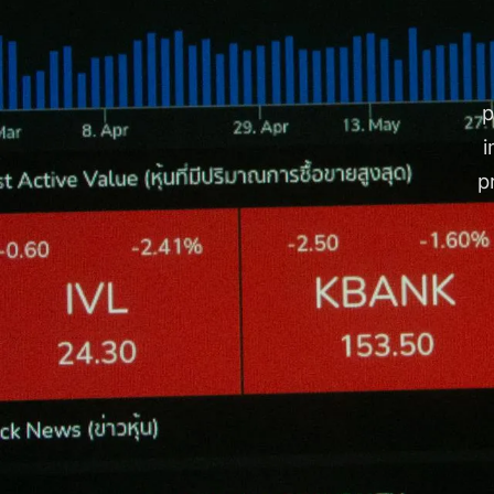
p
i
p